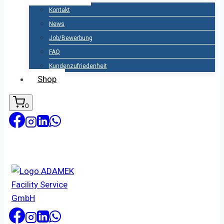
Kontakt
News
Job/Bewerbung
FAQ
Kundenzufriedenheit
Shop
0