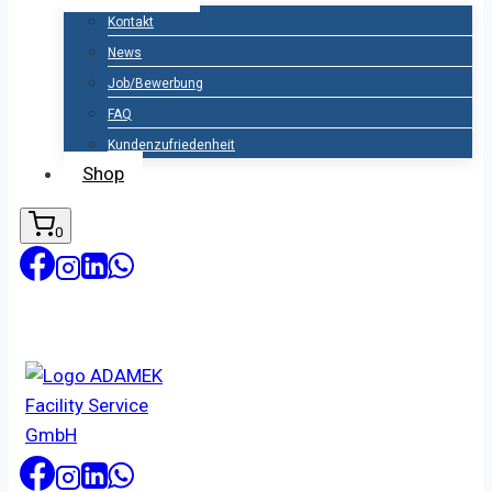
Kontakt
News
Job/Bewerbung
FAQ
Kundenzufriedenheit
Shop
0