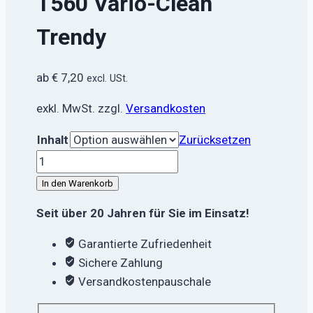
T560 Vario-Clean
Trendy
ab
€
7,20
excl. USt.
exkl. MwSt.
zzgl.
Versandkosten
Inhalt
Zurücksetzen
T560
Vario-
In den Warenkorb
Clean
Seit über 20 Jahren für Sie im Einsatz!
Trendy
Menge
Garantierte Zufriedenheit
Sichere Zahlung
Versandkostenpauschale