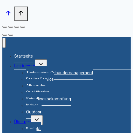
Startseite
Untermenü
Leistungen
umschalten
Technisches Gebäudemanagement
Facility Service
Allrounder
Qualifikation
Schädlingsbekämpfung
Indoor
Outdoor
Untermenü
Über uns
umschalten
Kontakt