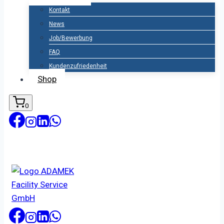
Kontakt
News
Job/Bewerbung
FAQ
Kundenzufriedenheit
Shop
0