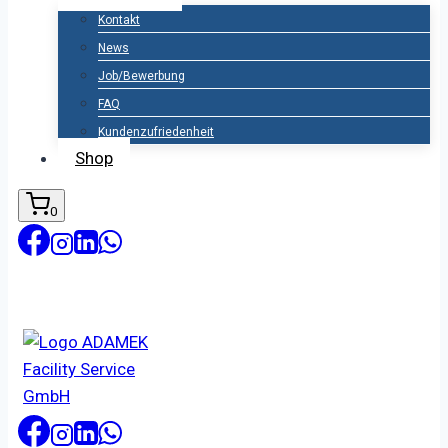
Kontakt
News
Job/Bewerbung
FAQ
Kundenzufriedenheit
Shop
0