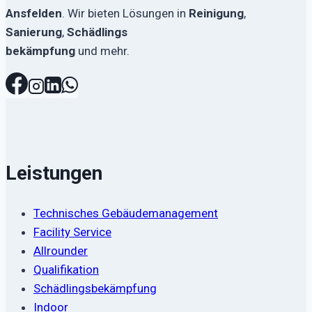
Ansfelden
. Wir bieten Lösungen in
Reinigung
,
der
Sanierung
,
Schädlings
Produktseite
bekämpfung
und mehr.
gewählt
werden
Leistungen
Technisches Gebäudemanagement
Facility Service
Allrounder
Qualifikation
Schädlingsbekämpfung
Indoor