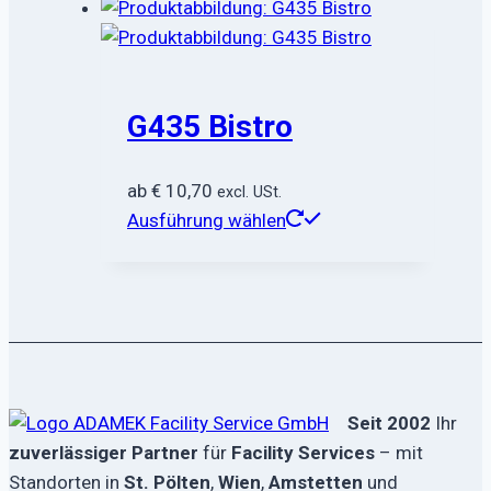
G435 Bistro
ab
€
10,70
excl. USt.
Dieses
Ausführung wählen
Produkt
weist
mehrere
Varianten
auf.
Die
Seit 2002
Ihr
Optionen
zuverlässiger Partner
für
Facility Services
– mit
können
Standorten in
St. Pölten
,
Wien
,
Amstetten
und
auf