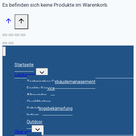
Es befinden sich keine Produkte im Warenkorb.
Startseite
Untermenü
Leistungen
umschalten
Technisches Gebäudemanagement
Facility Service
Allrounder
Qualifikation
Schädlingsbekämpfung
Indoor
Outdoor
Untermenü
Über uns
umschalten