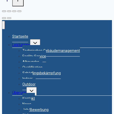
Startseite
Untermenü
Leistungen
umschalten
Technisches Gebäudemanagement
Facility Service
Allrounder
Qualifikation
Schädlingsbekämpfung
Indoor
Outdoor
Untermenü
Über uns
umschalten
Kontakt
News
Job/Bewerbung