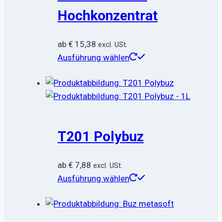
Hochkonzentrat
ab
€
15,38
excl. USt.
Dieses
Ausführung wählen
Produkt
weist
mehrere
Varianten
auf.
T201 Polybuz
Die
Optionen
können
ab
€
7,88
excl. USt.
auf
Dieses
Ausführung wählen
der
Produkt
Produktseite
weist
gewählt
mehrere