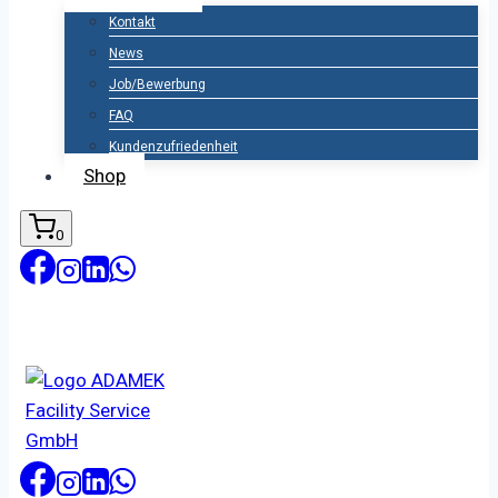
Kontakt
News
Job/Bewerbung
FAQ
Kundenzufriedenheit
Shop
0