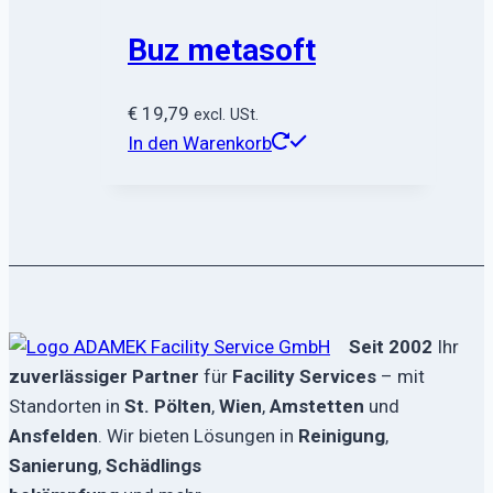
werden
Varianten
Buz metasoft
auf.
Die
Optionen
€
19,79
excl. USt.
können
In den Warenkorb
auf
der
Produktseite
gewählt
werden
Seit 2002
Ihr
zuverlässiger Partner
für
Facility Services
– mit
Standorten in
St. Pölten
,
Wien
,
Amstetten
und
Ansfelden
. Wir bieten Lösungen in
Reinigung
,
Sanierung
,
Schädlings