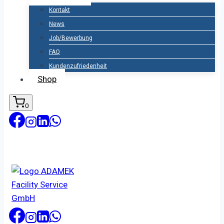
Kontakt
News
Job/Bewerbung
FAQ
Kundenzufriedenheit
Shop
0