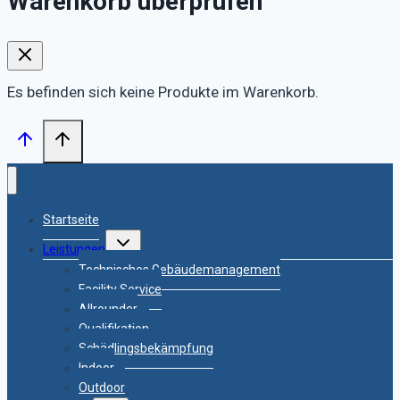
Warenkorb überprüfen
Es befinden sich keine Produkte im Warenkorb.
Startseite
Untermenü
Leistungen
umschalten
Technisches Gebäudemanagement
Facility Service
Allrounder
Qualifikation
Schädlingsbekämpfung
Indoor
Outdoor